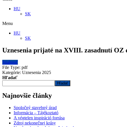
HU
SK
Menu
HU
SK
Uznesenia prijaté na XVIII. zasadnutí OZ 
Stiahnuť
File Type:
pdf
Kategórie:
Uznesenia 2025
Hľadať
Hľadať
Najnovšie články
Spoločný stavebný úrad
Informácia – Tájékoztató
A végtelen inspiráció forrása
Zdroj nekonečnej krásy