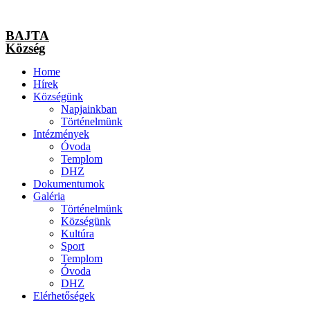
BAJTA
Község
Home
Hírek
Községünk
Napjainkban
Történelmünk
Intézmények
Óvoda
Templom
DHZ
Dokumentumok
Galéria
Történelmünk
Községünk
Kultúra
Sport
Templom
Óvoda
DHZ
Elérhetőségek