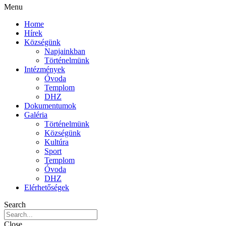
Menu
Home
Hírek
Községünk
Napjainkban
Történelmünk
Intézmények
Óvoda
Templom
DHZ
Dokumentumok
Galéria
Történelmünk
Községünk
Kultúra
Sport
Templom
Óvoda
DHZ
Elérhetőségek
Search
Close