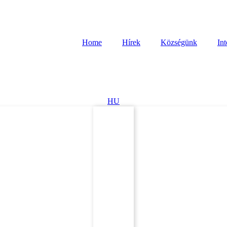
Home
Hírek
Községünk
In
HU