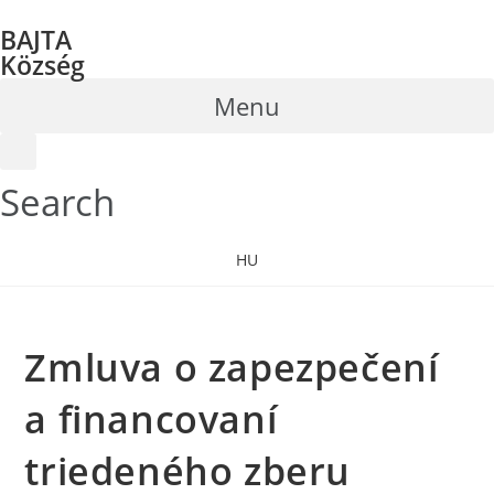
Skip
BAJTA
to
Község
content
Menu
Search
HU
Zmluva o zapezpečení
a financovaní
triedeného zberu