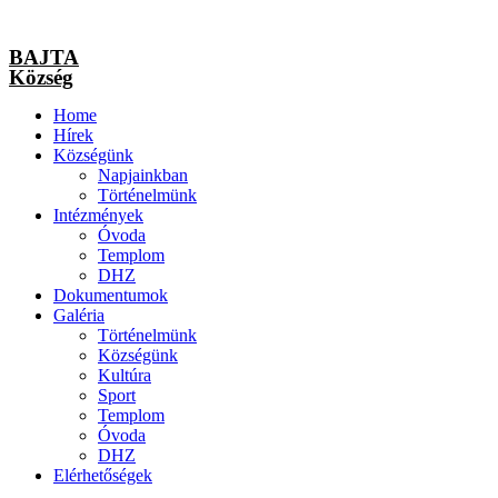
BAJTA
Község
Home
Hírek
Községünk
Napjainkban
Történelmünk
Intézmények
Óvoda
Templom
DHZ
Dokumentumok
Galéria
Történelmünk
Községünk
Kultúra
Sport
Templom
Óvoda
DHZ
Elérhetőségek