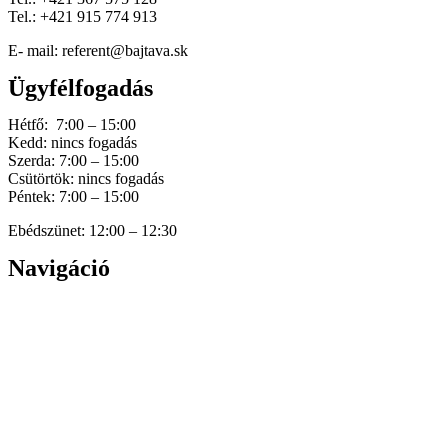
Tel.: +421 915 774 913
E- mail: referent@bajtava.sk
Ügyfélfogadás
Hétfő: 7:00 – 15:00
Kedd: nincs fogadás
Szerda: 7:00 – 15:00
Csütörtök: nincs fogadás
Péntek: 7:00 – 15:00
Ebédszünet: 12:00 – 12:30
Navigáció
Home
Hírek
Dokumentumok
Történetünk
Galéria
Elérhetőség
Személyes adatok védelme