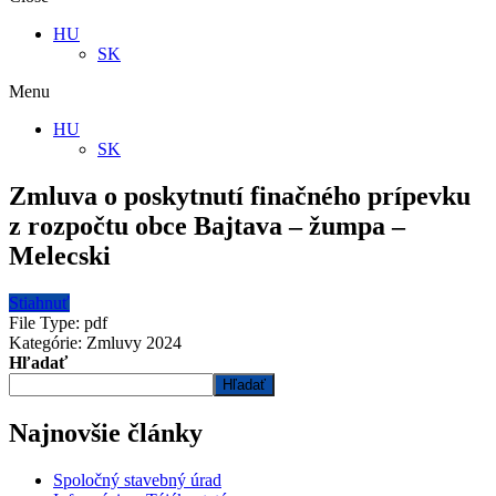
HU
SK
Menu
HU
SK
Zmluva o poskytnutí finačného prípevku
z rozpočtu obce Bajtava – žumpa –
Melecski
Stiahnuť
File Type:
pdf
Kategórie:
Zmluvy 2024
Hľadať
Hľadať
Najnovšie články
Spoločný stavebný úrad