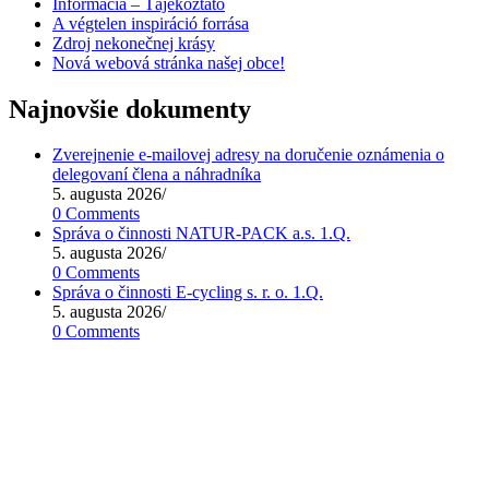
Informácia – Tájékoztató
A végtelen inspiráció forrása
Zdroj nekonečnej krásy
Nová webová stránka našej obce!
Najnovšie dokumenty
Zverejnenie e-mailovej adresy na doručenie oznámenia o
delegovaní člena a náhradníka
5. augusta 2026
/
0 Comments
Správa o činnosti NATUR-PACK a.s. 1.Q.
5. augusta 2026
/
0 Comments
Správa o činnosti E-cycling s. r. o. 1.Q.
5. augusta 2026
/
0 Comments