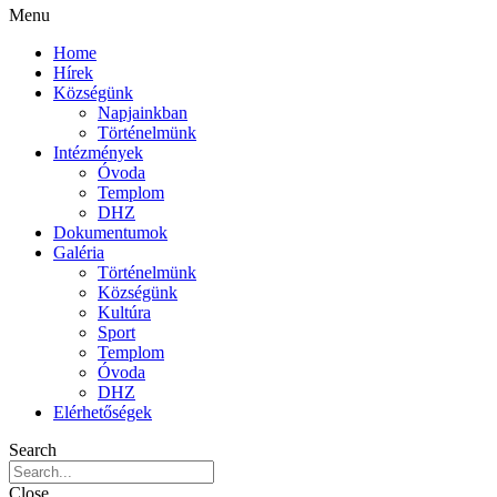
Menu
Home
Hírek
Községünk
Napjainkban
Történelmünk
Intézmények
Óvoda
Templom
DHZ
Dokumentumok
Galéria
Történelmünk
Községünk
Kultúra
Sport
Templom
Óvoda
DHZ
Elérhetőségek
Search
Close