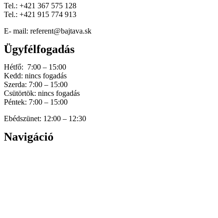
Tel.: +421 367 575 128
Tel.: +421 915 774 913
E- mail: referent@bajtava.sk
Ügyfélfogadás
Hétfő: 7:00 – 15:00
Kedd: nincs fogadás
Szerda: 7:00 – 15:00
Csütörtök: nincs fogadás
Péntek: 7:00 – 15:00
Ebédszünet: 12:00 – 12:30
Navigáció
Home
Hírek
Dokumentumok
Történetünk
Galéria
Elérhetőség
Személyes adatok védelme