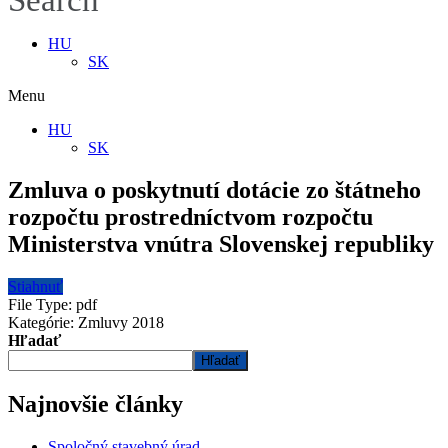
Search
HU
SK
Menu
HU
SK
Zmluva o poskytnutí dotácie zo štátneho
rozpočtu prostredníctvom rozpočtu
Ministerstva vnútra Slovenskej republiky
Stiahnuť
File Type:
pdf
Kategórie:
Zmluvy 2018
Hľadať
Hľadať
Najnovšie články
Spoločný stavebný úrad