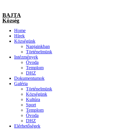
BAJTA
Község
Home
Hírek
Községünk
Napjainkban
Történelmünk
Intézmények
Óvoda
Templom
DHZ
Dokumentumok
Galéria
Történelmünk
Községünk
Kultúra
Sport
Templom
Óvoda
DHZ
Elérhetőségek