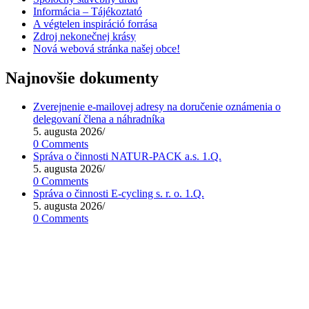
Informácia – Tájékoztató
A végtelen inspiráció forrása
Zdroj nekonečnej krásy
Nová webová stránka našej obce!
Najnovšie dokumenty
Zverejnenie e-mailovej adresy na doručenie oznámenia o
delegovaní člena a náhradníka
5. augusta 2026
/
0 Comments
Správa o činnosti NATUR-PACK a.s. 1.Q.
5. augusta 2026
/
0 Comments
Správa o činnosti E-cycling s. r. o. 1.Q.
5. augusta 2026
/
0 Comments