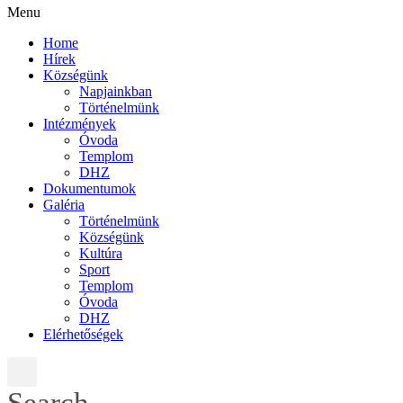
Menu
Home
Hírek
Községünk
Napjainkban
Történelmünk
Intézmények
Óvoda
Templom
DHZ
Dokumentumok
Galéria
Történelmünk
Községünk
Kultúra
Sport
Templom
Óvoda
DHZ
Elérhetőségek