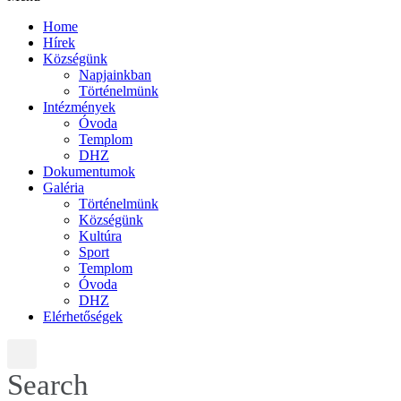
Home
Hírek
Községünk
Napjainkban
Történelmünk
Intézmények
Óvoda
Templom
DHZ
Dokumentumok
Galéria
Történelmünk
Községünk
Kultúra
Sport
Templom
Óvoda
DHZ
Elérhetőségek
Search