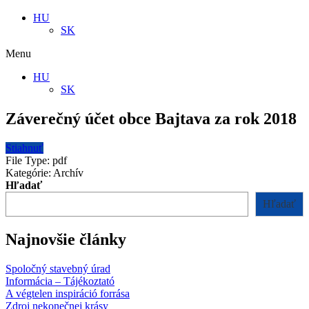
HU
SK
Menu
HU
SK
Záverečný účet obce Bajtava za rok 2018
Stiahnuť
File Type:
pdf
Kategórie:
Archív
Hľadať
Hľadať
Najnovšie články
Spoločný stavebný úrad
Informácia – Tájékoztató
A végtelen inspiráció forrása
Zdroj nekonečnej krásy