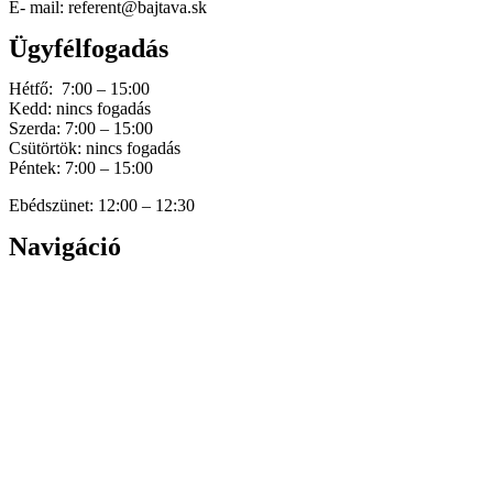
E- mail: referent@bajtava.sk
Ügyfélfogadás
Hétfő: 7:00 – 15:00
Kedd: nincs fogadás
Szerda: 7:00 – 15:00
Csütörtök: nincs fogadás
Péntek: 7:00 – 15:00
Ebédszünet: 12:00 – 12:30
Navigáció
Home
Hírek
Dokumentumok
Történetünk
Galéria
Elérhetőség
Személyes adatok védelme