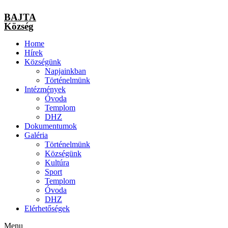
BAJTA
Község
Home
Hírek
Községünk
Napjainkban
Történelmünk
Intézmények
Óvoda
Templom
DHZ
Dokumentumok
Galéria
Történelmünk
Községünk
Kultúra
Sport
Templom
Óvoda
DHZ
Elérhetőségek
Menu