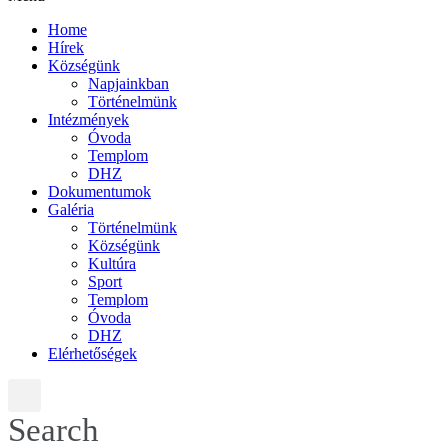
Home
Hírek
Községünk
Napjainkban
Történelmünk
Intézmények
Óvoda
Templom
DHZ
Dokumentumok
Galéria
Történelmünk
Községünk
Kultúra
Sport
Templom
Óvoda
DHZ
Elérhetőségek
Search