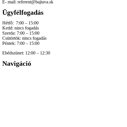
E- mail: referent@bajtava.sk
Ügyfélfogadás
Hétfő: 7:00 – 15:00
Kedd: nincs fogadás
Szerda: 7:00 – 15:00
Csütörtök: nincs fogadás
Péntek: 7:00 – 15:00
Ebédszünet: 12:00 – 12:30
Navigáció
Home
Hírek
Dokumentumok
Történetünk
Galéria
Elérhetőség
Személyes adatok védelme