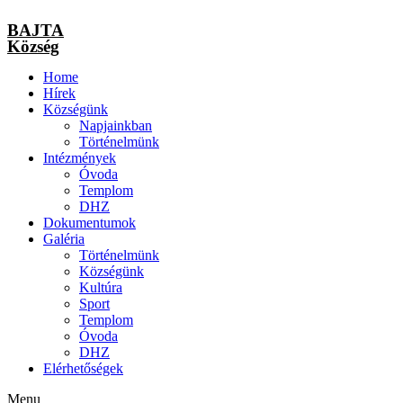
BAJTA
Község
Home
Hírek
Községünk
Napjainkban
Történelmünk
Intézmények
Óvoda
Templom
DHZ
Dokumentumok
Galéria
Történelmünk
Községünk
Kultúra
Sport
Templom
Óvoda
DHZ
Elérhetőségek
Menu