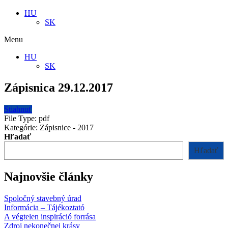
HU
SK
Menu
HU
SK
Zápisnica 29.12.2017
Stiahnuť
File Type:
pdf
Kategórie:
Zápisnice - 2017
Hľadať
Hľadať
Najnovšie články
Spoločný stavebný úrad
Informácia – Tájékoztató
A végtelen inspiráció forrása
Zdroj nekonečnej krásy