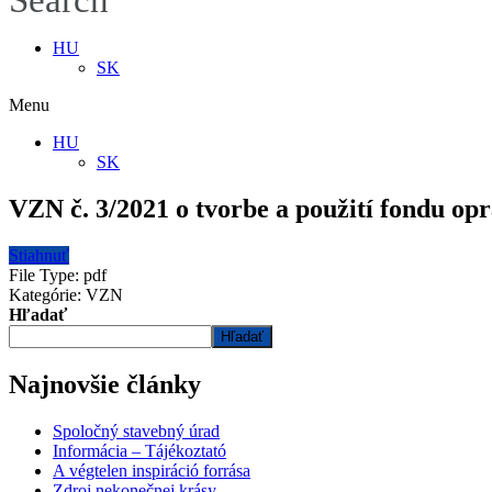
Search
HU
SK
Menu
HU
SK
VZN č. 3/2021 o tvorbe a použití fondu op
Stiahnuť
File Type:
pdf
Kategórie:
VZN
Hľadať
Hľadať
Najnovšie články
Spoločný stavebný úrad
Informácia – Tájékoztató
A végtelen inspiráció forrása
Zdroj nekonečnej krásy