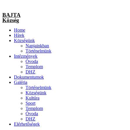
BAJTA
Község
Home
Hírek
Községünk
Napjainkban
Történelmünk
Intézmények
Óvoda
Templom
DHZ
Dokumentumok
Galéria
Történelmünk
Községünk
Kultúra
Sport
Templom
Óvoda
DHZ
Elérhetőségek