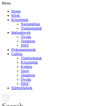
Menu
Home
Hírek
Községünk
Napjainkban
Történelmünk
Intézmények
Óvoda
Templom
DHZ
Dokumentumok
Galéria
Történelmünk
Községünk
Kultúra
Sport
Templom
Óvoda
DHZ
Elérhetőségek