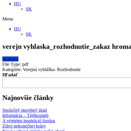
HU
SK
Menu
HU
SK
verejn vyhlaska_rozhodnutie_zakaz hroma
Stiahnuť
File Type:
pdf
Kategórie:
Verejná vyhláška- Rozhodnutie
Hľadať
Najnovšie články
Spoločný stavebný úrad
Informácia – Tájékoztató
A végtelen inspiráció forrása
Zdroj nekonečnej krásy