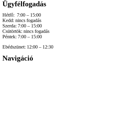
Ügyfélfogadás
Hétfő: 7:00 – 15:00
Kedd: nincs fogadás
Szerda: 7:00 – 15:00
Csütörtök: nincs fogadás
Péntek: 7:00 – 15:00
Ebédszünet: 12:00 – 12:30
Navigáció
Home
Hírek
Dokumentumok
Történetünk
Galéria
Elérhetőség
Személyes adatok védelme