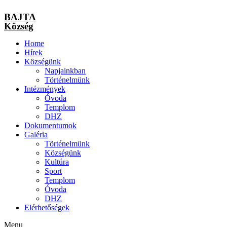
BAJTA
Község
Home
Hírek
Községünk
Napjainkban
Történelmünk
Intézmények
Óvoda
Templom
DHZ
Dokumentumok
Galéria
Történelmünk
Községünk
Kultúra
Sport
Templom
Óvoda
DHZ
Elérhetőségek
Menu