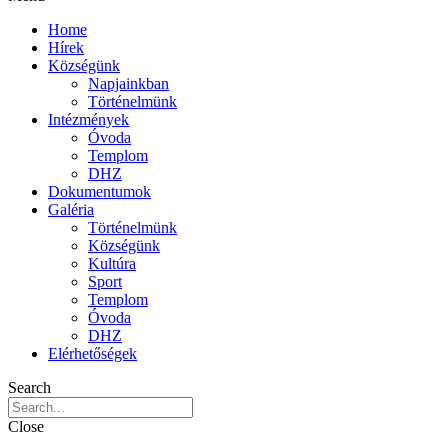
Home
Hírek
Községünk
Napjainkban
Történelmünk
Intézmények
Óvoda
Templom
DHZ
Dokumentumok
Galéria
Történelmünk
Községünk
Kultúra
Sport
Templom
Óvoda
DHZ
Elérhetőségek
Search
Close