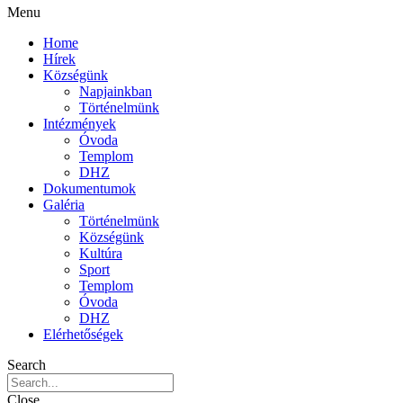
Menu
Home
Hírek
Községünk
Napjainkban
Történelmünk
Intézmények
Óvoda
Templom
DHZ
Dokumentumok
Galéria
Történelmünk
Községünk
Kultúra
Sport
Templom
Óvoda
DHZ
Elérhetőségek
Search
Close