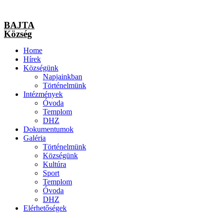
BAJTA
Község
Home
Hírek
Községünk
Napjainkban
Történelmünk
Intézmények
Óvoda
Templom
DHZ
Dokumentumok
Galéria
Történelmünk
Községünk
Kultúra
Sport
Templom
Óvoda
DHZ
Elérhetőségek