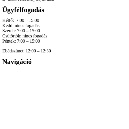
Ügyfélfogadás
Hétfő: 7:00 – 15:00
Kedd: nincs fogadás
Szerda: 7:00 – 15:00
Csütörtök: nincs fogadás
Péntek: 7:00 – 15:00
Ebédszünet: 12:00 – 12:30
Navigáció
Home
Hírek
Dokumentumok
Történetünk
Galéria
Elérhetőség
Személyes adatok védelme