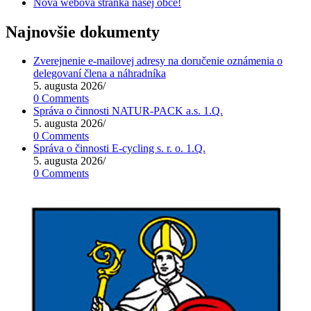
Nová webová stránka našej obce!
Najnovšie dokumenty
Zverejnenie e-mailovej adresy na doručenie oznámenia o
delegovaní člena a náhradníka
5. augusta 2026
/
0 Comments
Správa o činnosti NATUR-PACK a.s. 1.Q.
5. augusta 2026
/
0 Comments
Správa o činnosti E-cycling s. r. o. 1.Q.
5. augusta 2026
/
0 Comments