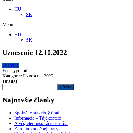
HU
SK
Menu
HU
SK
Uznesenie 12.10.2022
Stiahnuť
File Type:
pdf
Kategórie:
Uznesenia 2022
Hľadať
Hľadať
Najnovšie články
Spoločný stavebný úrad
Informácia – Tájékoztató
A végtelen inspiráció forrása
Zdroj nekonečnej krásy