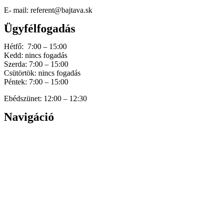
E- mail: referent@bajtava.sk
Ügyfélfogadás
Hétfő: 7:00 – 15:00
Kedd: nincs fogadás
Szerda: 7:00 – 15:00
Csütörtök: nincs fogadás
Péntek: 7:00 – 15:00
Ebédszünet: 12:00 – 12:30
Navigáció
Home
Hírek
Dokumentumok
Történetünk
Galéria
Elérhetőség
Személyes adatok védelme