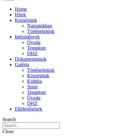
Home
Hírek
Községünk
Napjainkban
Történelmünk
Intézmények
Óvoda
Templom
DHZ
Dokumentumok
Galéria
Történelmünk
Községünk
Kultúra
Sport
Templom
Óvoda
DHZ
Elérhetőségek
Search
Close