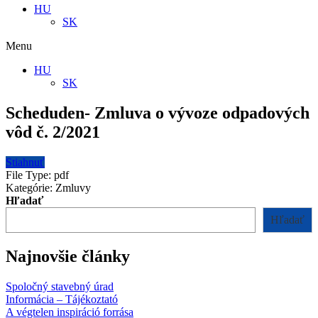
HU
SK
Menu
HU
SK
Scheduden- Zmluva o vývoze odpadových
vôd č. 2/2021
Stiahnuť
File Type:
pdf
Kategórie:
Zmluvy
Hľadať
Hľadať
Najnovšie články
Spoločný stavebný úrad
Informácia – Tájékoztató
A végtelen inspiráció forrása