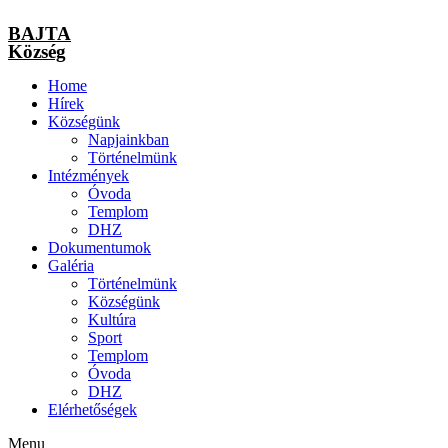
BAJTA
Község
Home
Hírek
Községünk
Napjainkban
Történelmünk
Intézmények
Óvoda
Templom
DHZ
Dokumentumok
Galéria
Történelmünk
Községünk
Kultúra
Sport
Templom
Óvoda
DHZ
Elérhetőségek
Menu