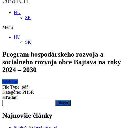
Search
HU
SK
Menu
HU
SK
Program hospodárskeho rozvoja a
sociálneho rozvoja obce Bajtava na roky
2024 – 2030
Stiahnuť
File Type:
pdf
Kategórie:
PHSR
Hľadať
Hľadať
Najnovšie články
Spoločný stavebný úrad