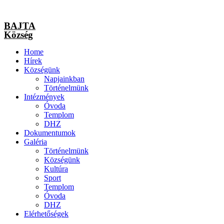
BAJTA
Község
Home
Hírek
Községünk
Napjainkban
Történelmünk
Intézmények
Óvoda
Templom
DHZ
Dokumentumok
Galéria
Történelmünk
Községünk
Kultúra
Sport
Templom
Óvoda
DHZ
Elérhetőségek