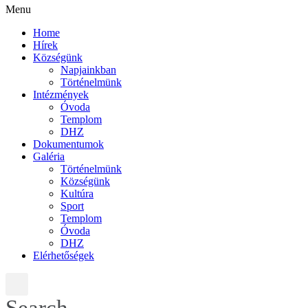
Menu
Home
Hírek
Községünk
Napjainkban
Történelmünk
Intézmények
Óvoda
Templom
DHZ
Dokumentumok
Galéria
Történelmünk
Községünk
Kultúra
Sport
Templom
Óvoda
DHZ
Elérhetőségek