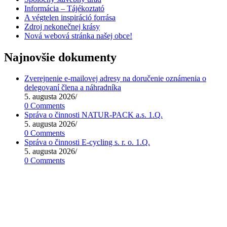
Informácia – Tájékoztató
A végtelen inspiráció forrása
Zdroj nekonečnej krásy
Nová webová stránka našej obce!
Najnovšie dokumenty
Zverejnenie e-mailovej adresy na doručenie oznámenia o
delegovaní člena a náhradníka
5. augusta 2026
/
0 Comments
Správa o činnosti NATUR-PACK a.s. 1.Q.
5. augusta 2026
/
0 Comments
Správa o činnosti E-cycling s. r. o. 1.Q.
5. augusta 2026
/
0 Comments