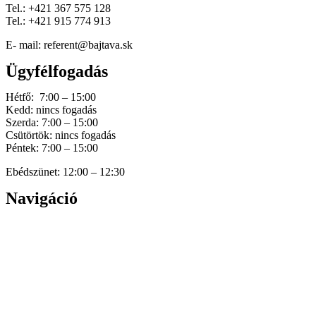
Tel.: +421 367 575 128
Tel.: +421 915 774 913
E- mail: referent@bajtava.sk
Ügyfélfogadás
Hétfő: 7:00 – 15:00
Kedd: nincs fogadás
Szerda: 7:00 – 15:00
Csütörtök: nincs fogadás
Péntek: 7:00 – 15:00
Ebédszünet: 12:00 – 12:30
Navigáció
Home
Hírek
Dokumentumok
Történetünk
Galéria
Elérhetőség
Személyes adatok védelme