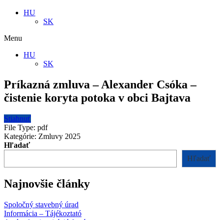
HU
SK
Menu
HU
SK
Príkazná zmluva – Alexander Csóka –
čistenie koryta potoka v obci Bajtava
Stiahnuť
File Type:
pdf
Kategórie:
Zmluvy 2025
Hľadať
Hľadať
Najnovšie články
Spoločný stavebný úrad
Informácia – Tájékoztató