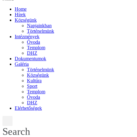
Home
Hírek
Községünk
Napjainkban
Történelmünk
Intézmények
Óvoda
Templom
DHZ
Dokumentumok
Galéria
Történelmünk
Községünk
Kultúra
Sport
Templom
Óvoda
DHZ
Elérhetőségek
Search