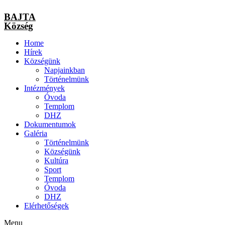
BAJTA
Község
Home
Hírek
Községünk
Napjainkban
Történelmünk
Intézmények
Óvoda
Templom
DHZ
Dokumentumok
Galéria
Történelmünk
Községünk
Kultúra
Sport
Templom
Óvoda
DHZ
Elérhetőségek
Menu