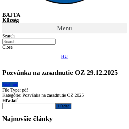
BAJTA
Község
Menu
Search
Close
HU
Pozvánka na zasadnutie OZ 29.12.2025
Stiahnuť
File Type:
pdf
Kategórie:
Pozvánka na zasadnutie OZ 2025
Hľadať
Hľadať
Najnovšie články