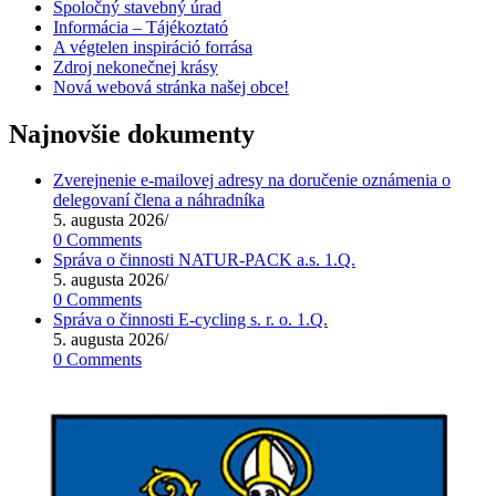
Spoločný stavebný úrad
Informácia – Tájékoztató
A végtelen inspiráció forrása
Zdroj nekonečnej krásy
Nová webová stránka našej obce!
Najnovšie dokumenty
Zverejnenie e-mailovej adresy na doručenie oznámenia o
delegovaní člena a náhradníka
5. augusta 2026
/
0 Comments
Správa o činnosti NATUR-PACK a.s. 1.Q.
5. augusta 2026
/
0 Comments
Správa o činnosti E-cycling s. r. o. 1.Q.
5. augusta 2026
/
0 Comments