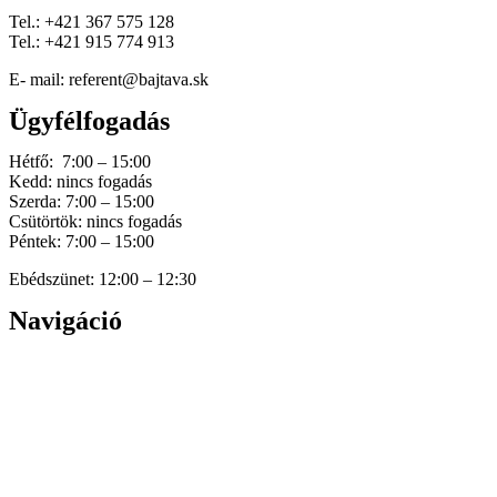
Tel.: +421 367 575 128
Tel.: +421 915 774 913
E- mail: referent@bajtava.sk
Ügyfélfogadás
Hétfő: 7:00 – 15:00
Kedd: nincs fogadás
Szerda: 7:00 – 15:00
Csütörtök: nincs fogadás
Péntek: 7:00 – 15:00
Ebédszünet: 12:00 – 12:30
Navigáció
Home
Hírek
Dokumentumok
Történetünk
Galéria
Elérhetőség
Személyes adatok védelme