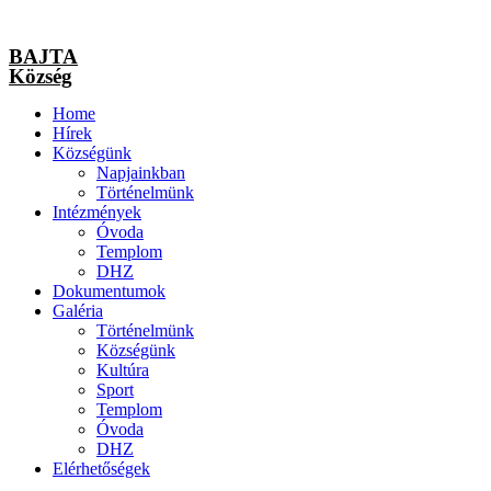
BAJTA
Község
Home
Hírek
Községünk
Napjainkban
Történelmünk
Intézmények
Óvoda
Templom
DHZ
Dokumentumok
Galéria
Történelmünk
Községünk
Kultúra
Sport
Templom
Óvoda
DHZ
Elérhetőségek