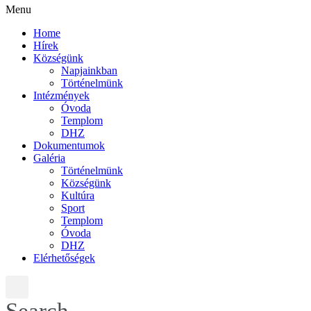
Menu
Home
Hírek
Községünk
Napjainkban
Történelmünk
Intézmények
Óvoda
Templom
DHZ
Dokumentumok
Galéria
Történelmünk
Községünk
Kultúra
Sport
Templom
Óvoda
DHZ
Elérhetőségek