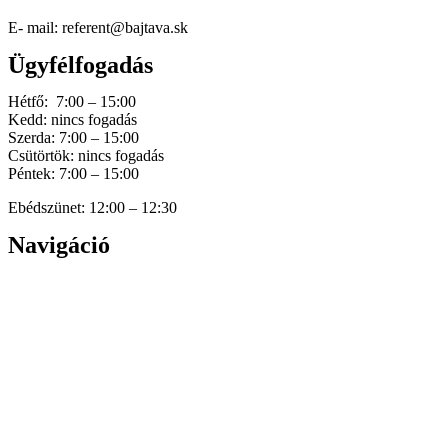
E- mail: referent@bajtava.sk
Ügyfélfogadás
Hétfő: 7:00 – 15:00
Kedd: nincs fogadás
Szerda: 7:00 – 15:00
Csütörtök: nincs fogadás
Péntek: 7:00 – 15:00
Ebédszünet: 12:00 – 12:30
Navigáció
Home
Hírek
Dokumentumok
Történetünk
Galéria
Elérhetőség
Személyes adatok védelme