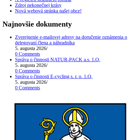
Zdroj nekonečnej krásy
Nová webová stránka našej obce!
Najnovšie dokumenty
Zverejnenie e-mailovej adresy na doručenie oznámenia o
delegovaní člena a náhradníka
5. augusta 2026
/
0 Comments
Správa o činnosti NATUR-PACK a.s. 1.Q.
5. augusta 2026
/
0 Comments
Správa o činnosti E-cycling s. r. o. 1.Q.
5. augusta 2026
/
0 Comments