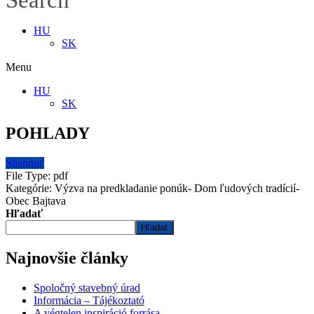
Search
HU
SK
Menu
HU
SK
POHLADY
Stiahnuť
File Type:
pdf
Kategórie:
Výzva na predkladanie ponúk- Dom ľudových tradícií-
Obec Bajtava
Hľadať
Hľadať
Najnovšie články
Spoločný stavebný úrad
Informácia – Tájékoztató
A végtelen inspiráció forrása