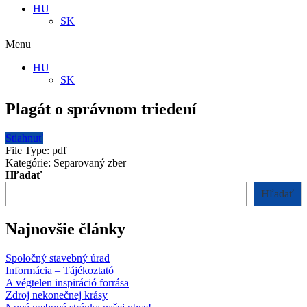
HU
SK
Menu
HU
SK
Plagát o správnom triedení
Stiahnuť
File Type:
pdf
Kategórie:
Separovaný zber
Hľadať
Hľadať
Najnovšie články
Spoločný stavebný úrad
Informácia – Tájékoztató
A végtelen inspiráció forrása
Zdroj nekonečnej krásy