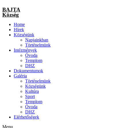
BAJTA
Község
Home
Hírek
Községünk
Napjainkban
Történelmünk
Intézmények
Óvoda
Templom
DHZ
Dokumentumok
Galéria
Történelmünk
Községünk
Kultúra
Sport
Templom
Óvoda
DHZ
Elérhetőségek
Menu