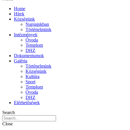
Home
Hírek
Községünk
Napjainkban
Történelmünk
Intézmények
Óvoda
Templom
DHZ
Dokumentumok
Galéria
Történelmünk
Községünk
Kultúra
Sport
Templom
Óvoda
DHZ
Elérhetőségek
Search
Close