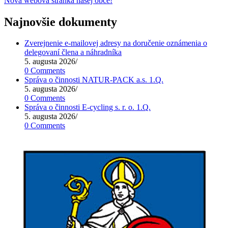
Nová webová stránka našej obce!
Najnovšie dokumenty
Zverejnenie e-mailovej adresy na doručenie oznámenia o
delegovaní člena a náhradníka
5. augusta 2026
/
0 Comments
Správa o činnosti NATUR-PACK a.s. 1.Q.
5. augusta 2026
/
0 Comments
Správa o činnosti E-cycling s. r. o. 1.Q.
5. augusta 2026
/
0 Comments