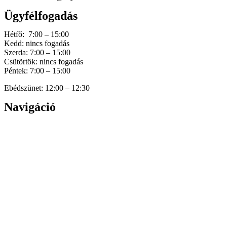
Ügyfélfogadás
Hétfő: 7:00 – 15:00
Kedd: nincs fogadás
Szerda: 7:00 – 15:00
Csütörtök: nincs fogadás
Péntek: 7:00 – 15:00
Ebédszünet: 12:00 – 12:30
Navigáció
Home
Hírek
Dokumentumok
Történetünk
Galéria
Elérhetőség
Személyes adatok védelme