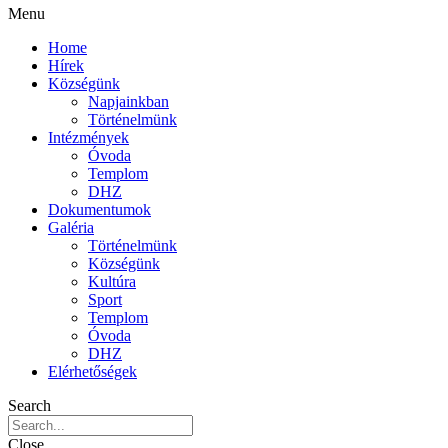
Menu
Home
Hírek
Községünk
Napjainkban
Történelmünk
Intézmények
Óvoda
Templom
DHZ
Dokumentumok
Galéria
Történelmünk
Községünk
Kultúra
Sport
Templom
Óvoda
DHZ
Elérhetőségek
Search
Close