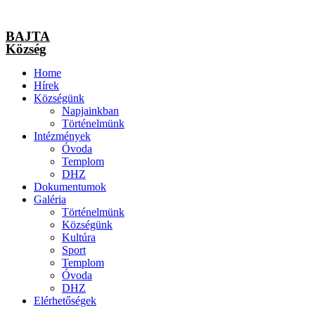
BAJTA
Község
Home
Hírek
Községünk
Napjainkban
Történelmünk
Intézmények
Óvoda
Templom
DHZ
Dokumentumok
Galéria
Történelmünk
Községünk
Kultúra
Sport
Templom
Óvoda
DHZ
Elérhetőségek