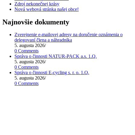
Zdroj nekonečnej krásy
Nová webová stránka našej obce!
Najnovšie dokumenty
Zverejnenie e-mailovej adresy na doručenie oznámenia o
delegovaní člena a náhradníka
5. augusta 2026
/
0 Comments
Správa o činnosti NATUR-PACK a.s. 1.Q.
5. augusta 2026
/
0 Comments
Správa o činnosti E-cycling s. r. o. 1.Q.
5. augusta 2026
/
0 Comments