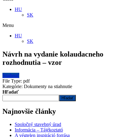
HU
SK
Menu
HU
SK
Návrh na vydanie kolaudacneho
rozhodnutia – vzor
Stiahnuť
File Type:
pdf
Kategórie:
Dokumenty na stiahnutie
Hľadať
Hľadať
Najnovšie články
Spoločný stavebný úrad
Informácia – Tájékoztató
A végtelen inspiráció forrása