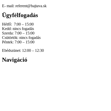
E- mail: referent@bajtava.sk
Ügyfélfogadás
Hétfő: 7:00 – 15:00
Kedd: nincs fogadás
Szerda: 7:00 – 15:00
Csütörtök: nincs fogadás
Péntek: 7:00 – 15:00
Ebédszünet: 12:00 – 12:30
Navigáció
Home
Hírek
Dokumentumok
Történetünk
Galéria
Elérhetőség
Személyes adatok védelme