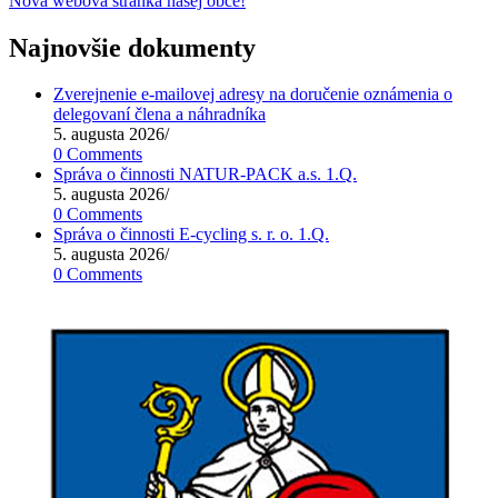
Nová webová stránka našej obce!
Najnovšie dokumenty
Zverejnenie e-mailovej adresy na doručenie oznámenia o
delegovaní člena a náhradníka
5. augusta 2026
/
0 Comments
Správa o činnosti NATUR-PACK a.s. 1.Q.
5. augusta 2026
/
0 Comments
Správa o činnosti E-cycling s. r. o. 1.Q.
5. augusta 2026
/
0 Comments