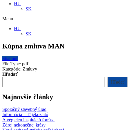
HU
SK
Menu
HU
SK
Kúpna zmluva MAN
Stiahnuť
File Type:
pdf
Kategórie:
Zmluvy
Hľadať
Hľadať
Najnovšie články
Spoločný stavebný úrad
Informácia – Tájékoztató
A végtelen inspiráció forrása
Zdroj nekonečnej krásy