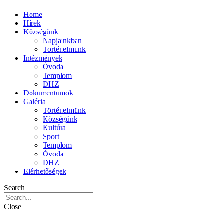
Home
Hírek
Községünk
Napjainkban
Történelmünk
Intézmények
Óvoda
Templom
DHZ
Dokumentumok
Galéria
Történelmünk
Községünk
Kultúra
Sport
Templom
Óvoda
DHZ
Elérhetőségek
Search
Close