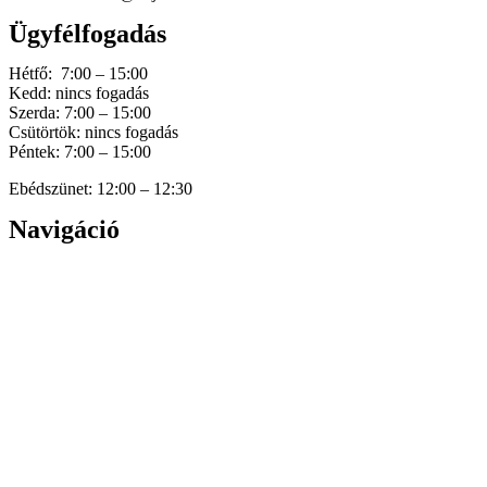
Ügyfélfogadás
Hétfő: 7:00 – 15:00
Kedd: nincs fogadás
Szerda: 7:00 – 15:00
Csütörtök: nincs fogadás
Péntek: 7:00 – 15:00
Ebédszünet: 12:00 – 12:30
Navigáció
Home
Hírek
Dokumentumok
Történetünk
Galéria
Elérhetőség
Személyes adatok védelme