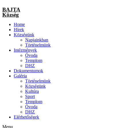
BAJTA
Község
Home
Hírek
Községünk
Napjainkban
Történelmünk
Intézmények
Óvoda
Templom
DHZ
Dokumentumok
Galéria
Történelmünk
Községünk
Kultúra
Sport
Templom
Óvoda
DHZ
Elérhetőségek
Menu