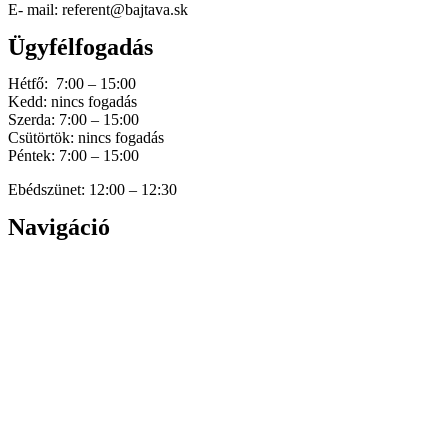
E- mail: referent@bajtava.sk
Ügyfélfogadás
Hétfő: 7:00 – 15:00
Kedd: nincs fogadás
Szerda: 7:00 – 15:00
Csütörtök: nincs fogadás
Péntek: 7:00 – 15:00
Ebédszünet: 12:00 – 12:30
Navigáció
Home
Hírek
Dokumentumok
Történetünk
Galéria
Elérhetőség
Személyes adatok védelme