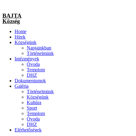
BAJTA
Község
Home
Hírek
Községünk
Napjainkban
Történelmünk
Intézmények
Óvoda
Templom
DHZ
Dokumentumok
Galéria
Történelmünk
Községünk
Kultúra
Sport
Templom
Óvoda
DHZ
Elérhetőségek