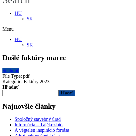
Search
HU
SK
Menu
HU
SK
Došlé faktúry marec
Stiahnuť
File Type:
pdf
Kategórie:
Faktúry 2023
Hľadať
Hľadať
Najnovšie články
Spoločný stavebný úrad
Informácia – Tájékoztató
A végtelen inspiráció forrása
Zdroj nekonečnej krásy