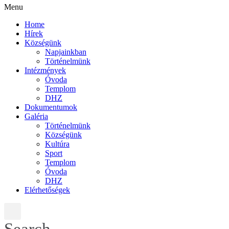
Menu
Home
Hírek
Községünk
Napjainkban
Történelmünk
Intézmények
Óvoda
Templom
DHZ
Dokumentumok
Galéria
Történelmünk
Községünk
Kultúra
Sport
Templom
Óvoda
DHZ
Elérhetőségek