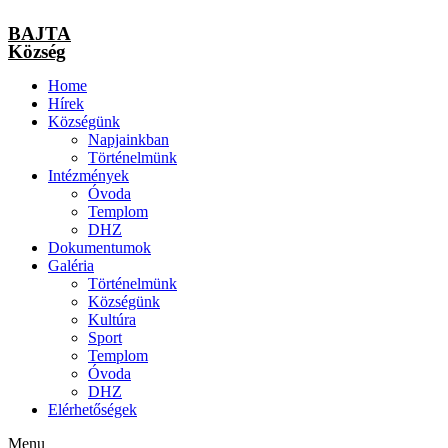
BAJTA
Község
Home
Hírek
Községünk
Napjainkban
Történelmünk
Intézmények
Óvoda
Templom
DHZ
Dokumentumok
Galéria
Történelmünk
Községünk
Kultúra
Sport
Templom
Óvoda
DHZ
Elérhetőségek
Menu