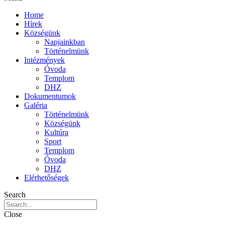
Home
Hírek
Községünk
Napjainkban
Történelmünk
Intézmények
Óvoda
Templom
DHZ
Dokumentumok
Galéria
Történelmünk
Községünk
Kultúra
Sport
Templom
Óvoda
DHZ
Elérhetőségek
Search
Close