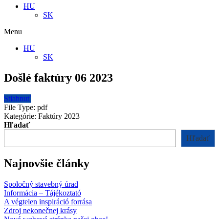
HU
SK
Menu
HU
SK
Došlé faktúry 06 2023
Stiahnuť
File Type:
pdf
Kategórie:
Faktúry 2023
Hľadať
Hľadať
Najnovšie články
Spoločný stavebný úrad
Informácia – Tájékoztató
A végtelen inspiráció forrása
Zdroj nekonečnej krásy