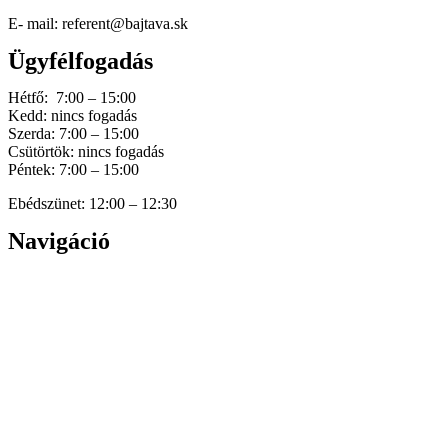
E- mail: referent@bajtava.sk
Ügyfélfogadás
Hétfő: 7:00 – 15:00
Kedd: nincs fogadás
Szerda: 7:00 – 15:00
Csütörtök: nincs fogadás
Péntek: 7:00 – 15:00
Ebédszünet: 12:00 – 12:30
Navigáció
Home
Hírek
Dokumentumok
Történetünk
Galéria
Elérhetőség
Személyes adatok védelme