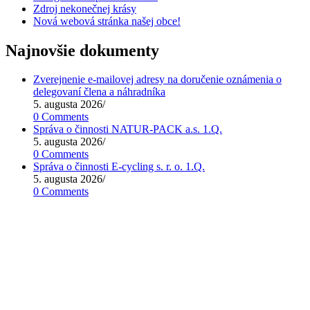
Zdroj nekonečnej krásy
Nová webová stránka našej obce!
Najnovšie dokumenty
Zverejnenie e-mailovej adresy na doručenie oznámenia o
delegovaní člena a náhradníka
5. augusta 2026
/
0 Comments
Správa o činnosti NATUR-PACK a.s. 1.Q.
5. augusta 2026
/
0 Comments
Správa o činnosti E-cycling s. r. o. 1.Q.
5. augusta 2026
/
0 Comments