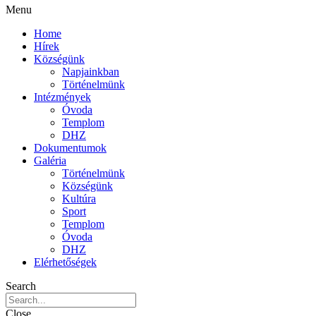
Menu
Home
Hírek
Községünk
Napjainkban
Történelmünk
Intézmények
Óvoda
Templom
DHZ
Dokumentumok
Galéria
Történelmünk
Községünk
Kultúra
Sport
Templom
Óvoda
DHZ
Elérhetőségek
Search
Close