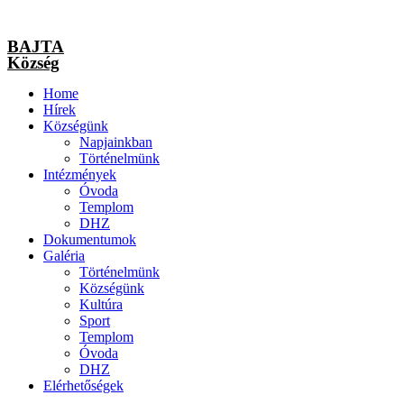
BAJTA
Község
Home
Hírek
Községünk
Napjainkban
Történelmünk
Intézmények
Óvoda
Templom
DHZ
Dokumentumok
Galéria
Történelmünk
Községünk
Kultúra
Sport
Templom
Óvoda
DHZ
Elérhetőségek