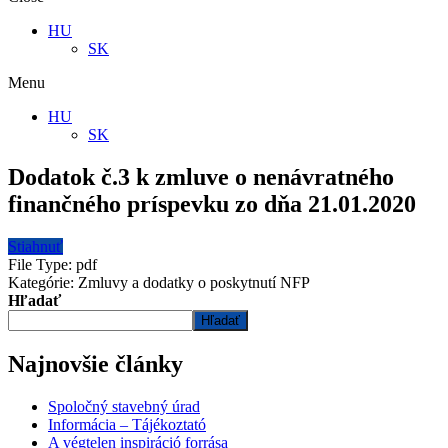
HU
SK
Menu
HU
SK
Dodatok č.3 k zmluve o nenávratného
finančného príspevku zo dňa 21.01.2020
Stiahnuť
File Type:
pdf
Kategórie:
Zmluvy a dodatky o poskytnutí NFP
Hľadať
Hľadať
Najnovšie články
Spoločný stavebný úrad
Informácia – Tájékoztató
A végtelen inspiráció forrása