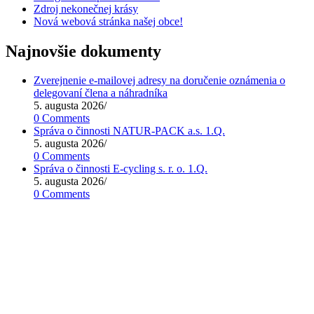
Zdroj nekonečnej krásy
Nová webová stránka našej obce!
Najnovšie dokumenty
Zverejnenie e-mailovej adresy na doručenie oznámenia o
delegovaní člena a náhradníka
5. augusta 2026
/
0 Comments
Správa o činnosti NATUR-PACK a.s. 1.Q.
5. augusta 2026
/
0 Comments
Správa o činnosti E-cycling s. r. o. 1.Q.
5. augusta 2026
/
0 Comments