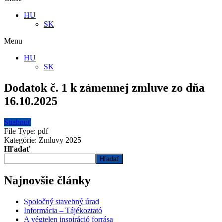
HU
SK
Menu
HU
SK
Dodatok č. 1 k zámennej zmluve zo dňa
16.10.2025
Stiahnuť
File Type:
pdf
Kategórie:
Zmluvy 2025
Hľadať
Hľadať
Najnovšie články
Spoločný stavebný úrad
Informácia – Tájékoztató
A végtelen inspiráció forrása