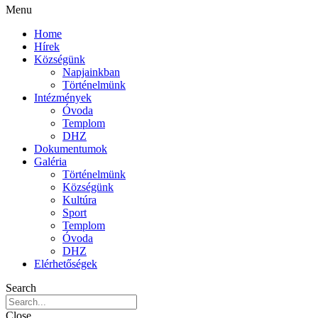
Menu
Home
Hírek
Községünk
Napjainkban
Történelmünk
Intézmények
Óvoda
Templom
DHZ
Dokumentumok
Galéria
Történelmünk
Községünk
Kultúra
Sport
Templom
Óvoda
DHZ
Elérhetőségek
Search
Close