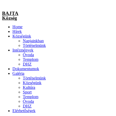
BAJTA
Község
Home
Hírek
Községünk
Napjainkban
Történelmünk
Intézmények
Óvoda
Templom
DHZ
Dokumentumok
Galéria
Történelmünk
Községünk
Kultúra
Sport
Templom
Óvoda
DHZ
Elérhetőségek