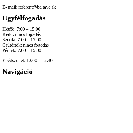
E- mail: referent@bajtava.sk
Ügyfélfogadás
Hétfő: 7:00 – 15:00
Kedd: nincs fogadás
Szerda: 7:00 – 15:00
Csütörtök: nincs fogadás
Péntek: 7:00 – 15:00
Ebédszünet: 12:00 – 12:30
Navigáció
Home
Hírek
Dokumentumok
Történetünk
Galéria
Elérhetőség
Személyes adatok védelme