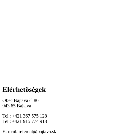
Elérhetőségek
Obec Bajtava č. 86
943 65 Bajtava
Tel.: +421 367 575 128
Tel.: +421 915 774 913
E- mail: referent@bajtava.sk