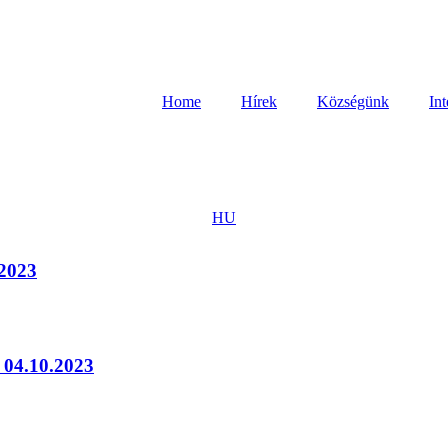
Home
Hírek
Községünk
In
HU
.2023
 04.10.2023