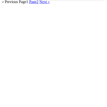
« Previous
Page
1
Page
2
Next »