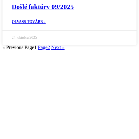
Došlé faktúry 09/2025
OLVASS TOVÁBB »
24. októbra 2025
« Previous
Page
1
Page
2
Next »