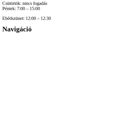
Csütörtök: nincs fogadás
Péntek: 7:00 – 15:00
Ebédszünet: 12:00 – 12:30
Navigáció
Home
Hírek
Dokumentumok
Történetünk
Galéria
Elérhetőség
Személyes adatok védelme