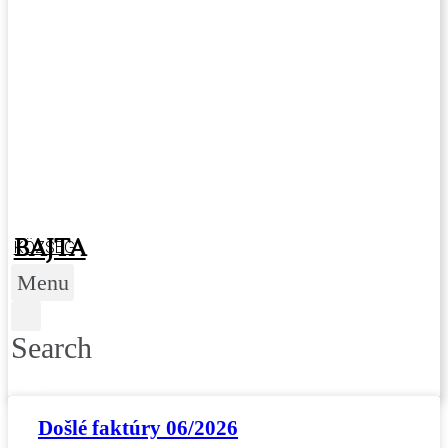
BAJTA
KÖZSÉG
Menu
Search
HU
Došlé faktúry 06/2026