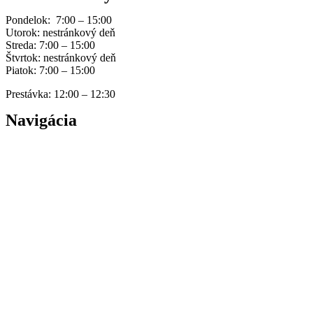
Pondelok: 7:00 – 15:00
Utorok: nestránkový deň
Streda: 7:00 – 15:00
Štvrtok: nestránkový deň
Piatok: 7:00 – 15:00
Prestávka: 12:00 – 12:30
Navigácia
Home
Správy
Dokumenty
Naša história
Galéria
Kontakty
Ochrana osobných údajov