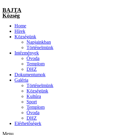
BAJTA
Község
Home
Hírek
Községünk
Napjainkban
Történelmünk
Intézmények
Óvoda
Templom
DHZ
Dokumentumok
Galéria
Történelmünk
Községünk
Kultúra
Sport
Templom
Óvoda
DHZ
Elérhetőségek
Menu