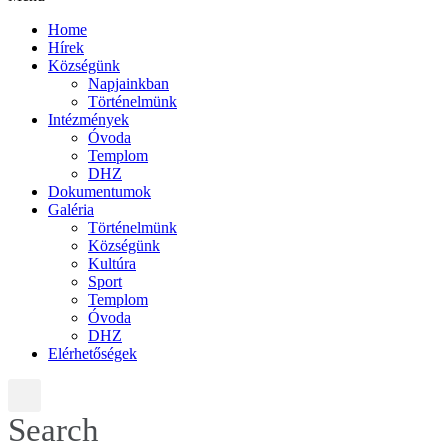
Home
Hírek
Községünk
Napjainkban
Történelmünk
Intézmények
Óvoda
Templom
DHZ
Dokumentumok
Galéria
Történelmünk
Községünk
Kultúra
Sport
Templom
Óvoda
DHZ
Elérhetőségek
Search