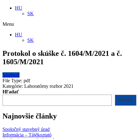
HU
SK
Menu
HU
SK
Protokol o skúške č. 1604/M/2021 a č.
1605/M/2021
Stiahnuť
File Type:
pdf
Kategórie:
Laboratórny rozbor 2021
Hľadať
Hľadať
Najnovšie články
Spoločný stavebný úrad
Informácia – Tájékoztató