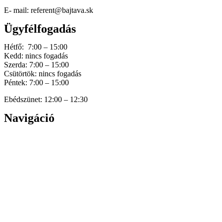
E- mail: referent@bajtava.sk
Ügyfélfogadás
Hétfő: 7:00 – 15:00
Kedd: nincs fogadás
Szerda: 7:00 – 15:00
Csütörtök: nincs fogadás
Péntek: 7:00 – 15:00
Ebédszünet: 12:00 – 12:30
Navigáció
Home
Hírek
Dokumentumok
Történetünk
Galéria
Elérhetőség
Személyes adatok védelme