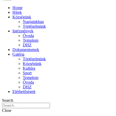
Home
Hírek
Községünk
Napjainkban
Történelmünk
Intézmények
Óvoda
Templom
DHZ
Dokumentumok
Galéria
Történelmünk
Községünk
Kultúra
Sport
Templom
Óvoda
DHZ
Elérhetőségek
Search
Close