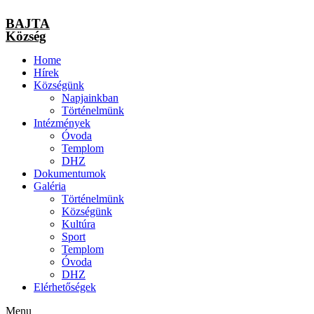
BAJTA
Község
Home
Hírek
Községünk
Napjainkban
Történelmünk
Intézmények
Óvoda
Templom
DHZ
Dokumentumok
Galéria
Történelmünk
Községünk
Kultúra
Sport
Templom
Óvoda
DHZ
Elérhetőségek
Menu