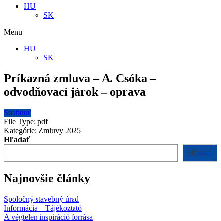
HU
SK
Menu
HU
SK
Príkazná zmluva – A. Csóka –
odvodňovací járok – oprava
Stiahnuť
File Type:
pdf
Kategórie:
Zmluvy 2025
Hľadať
Hľadať
Najnovšie články
Spoločný stavebný úrad
Informácia – Tájékoztató
A végtelen inspiráció forrása