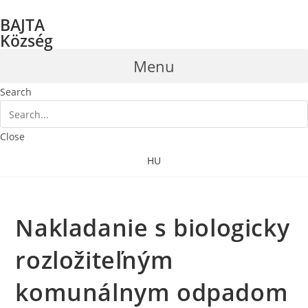
Skip
BAJTA
to
Község
content
Menu
Search
Close
HU
Nakladanie s biologicky
rozložiteľným
komunálnym odpadom